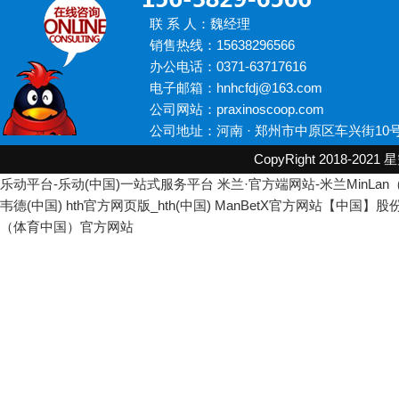
联 系 人：魏经理
销售热线：15638296566
办公电话：0371-63717616
电子邮箱：hnhcfdj@163.com
公司网站：praxinoscoop.com
公司地址：河南 · 郑州市中原区车兴街10
CopyRight 2018-2021
星
乐动平台-乐动(中国)一站式服务平台
米兰·官方端网站-米兰MinLa
韦德(中国)
hth官方网页版_hth(中国)
ManBetX官方网站【中国】股
（体育中国）官方网站