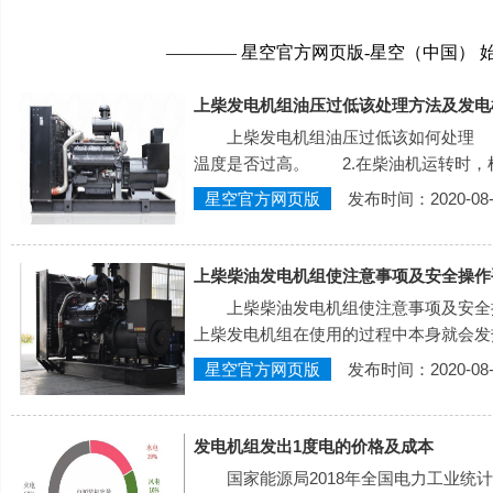
———— 星空官方网页版-星空（中国）
上柴发电机组油压过低该处理方法及发电
上柴发电机组油压过低该如何处理 
温度是否过高。 2.在柴油机运转时，
星空官方网页版
发布时间：2020-08-
上柴柴油发电机组使注意事项及安全操作
上柴柴油发电机组使注意事项及安全
上柴发电机组在使用的过程中本身就会发
星空官方网页版
发布时间：2020-08-
发电机组发出1度电的价格及成本
国家能源局2018年全国电力工业统计