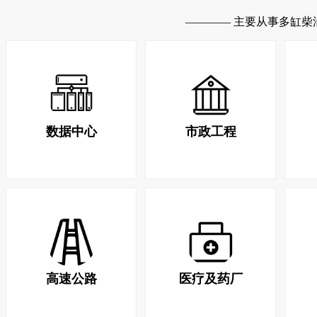
———— 主要从事多缸柴
数据中心
市政工程
高速公路
医疗及药厂